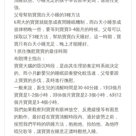
清醒狀態。小睡充足的孩子學習效率更高，適應性更
強。
父母幫助寶寶白天小睡的3種方法
6周大的寶寶就能形成夜間睡眠機制，而白天小睡形成
規律稍晚一些，要等到寶寶3-4個月的時候。父母可以
採取以下3種方法，幫助寶寶白天睡好。這一時期，寶
寶只有白天小睡充足，晚上才能睡好。
1.抓住撫慰寶寶的最佳時期
布朗博士指出：
寶寶大腦的昏沉時段，是由其生理節奏定時系統決定
的。而小月齡嬰兒的睡眠節奏變化較迅速，父母要跟
上寶寶的步伐，及時進行撫慰。
一般來說，新生兒的清醒時間是30-60分鐘，1到3個月
寶寶是1-2個小時，3到6個月寶寶是2-3個小時，6到12
個月寶寶是3-4個小時。
我們如果觀察到寶寶有眼神放空、反應緩慢等有困意
的動作。最好趕在寶寶清醒時段內、過於疲勞之前，
按照我們平時的哄睡方法，抱抱他、拍拍他、為他哼
唱兒歌等，讓寶寶在睡意正濃時酣然入睡。