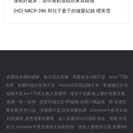
運動好處多，這些運動遊戲在家就能做
(HD) NACR-386 和兒子妻子的做愛紀錄 櫻美雪
真愛旅舍網站破解
後宮視訊直播
真愛旅舍ut聊天室
love173影
音秀
免費同城交友聊天室
momo520視訊聊天室
希雅聊語音視
頻聊天室,live173美女真人直播間
後宮不收費 晚上看的免費直播 ,
免費一對一色聊
寂寞同城交友VIP破解,休閒小棧論壇
情˙色電影
看免費,黃色小說
佳吻聊天室,自拍免費色網
showlive午夜美女福
利直播間 ,黃色漫畫免費看
成人直播,85st亞洲區 痴女
辣模 外流
影片 ,showlive午夜直播美女福利視頻
情色人妻激情小說,免費SM