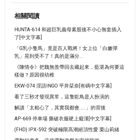
相關閱讀
HUNTA-614 和超巨乳義母素股後不小心無套插入
了[中文字幕]
「G乳小隻馬」竟是百人戰將！女上位「白嫩彈
乳」晃到受不了！真的是滿分…
《陳情令》把魏無羨帶回去藏起來，藍湛為何要這
樣做？原因很幼稚
EKW-074 淫語INGO 平井栞奈[有碼中文字幕]
看了三秒才發現異常，這隻鴕鳥是人扮演的
解讀「太粗心了，其實我都會……」的背後
AP-669 停車場 撕破衣服硬上癡漢[中文字幕]
(FHD) IPX-592 突破極限高潮絕頂性愛 栗山莉緒