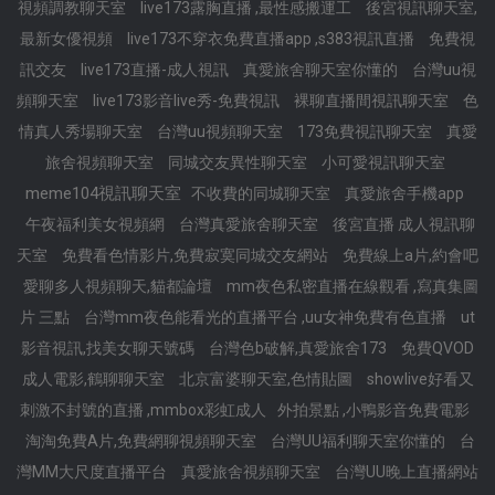
視頻調教聊天室
live173露胸直播 ,最性感搬運工
後宮視訊聊天室,
最新女優視頻
live173不穿衣免費直播app ,s383視訊直播
免費視
訊交友
live173直播-成人視訊
真愛旅舍聊天室你懂的
台灣uu視
頻聊天室
live173影音live秀-免費視訊
裸聊直播間視訊聊天室
色
情真人秀場聊天室
台灣uu視頻聊天室
173免費視訊聊天室
真愛
旅舍視頻聊天室
同城交友異性聊天室
小可愛視訊聊天室
meme104視訊聊天室
不收費的同城聊天室
真愛旅舍手機app
午夜福利美女視頻網
台灣真愛旅舍聊天室
後宮直播 成人視訊聊
天室
免費看色情影片,免費寂寞同城交友網站
免費線上a片,約會吧
愛聊多人視頻聊天,貓都論壇
mm夜色私密直播在線觀看 ,寫真集圖
片 三點
台灣mm夜色能看光的直播平台 ,uu女神免費有色直播
ut
影音視訊,找美女聊天號碼
台灣色b破解,真愛旅舍173
免費QVOD
成人電影,鶴聊聊天室
北京富婆聊天室,色情貼圖
showlive好看又
刺激不封號的直播 ,mmbox彩虹成人
外拍景點 ,小鴨影音免費電影
淘淘免費A片,免費網聊視頻聊天室
台灣UU福利聊天室你懂的
台
灣MM大尺度直播平台
真愛旅舍視頻聊天室
台灣UU晚上直播網站