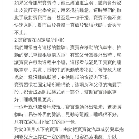
如果父母撫慰寶寶時，他已經過度疲勞，體內會分泌
出皮質醇等化學物質，用來抵抗睡意。這時我們的撫
慰手段對寶寶而言，甚至是一種干擾。寶寶不僅不會
快速入睡，反而由於身體一直處於緊張狀態，會哭鬧
不止。
2.讓寶寶在固定場所睡眠
我們通常會有這樣的體驗，寶寶在移動的汽車中、推
動的嬰兒車裡很容易入睡。有些父母需要外出時，就
讓寶寶在移動過程中小睡。這樣看似滿足了寶寶的睡
眠需求，其實，睡眠中的振動或者移動，會導致大腦
處於一種淺睡眠狀態，並使睡眠的恢復力下降。
寶寶習慣在固定場所睡眠後，該場所和父母的撫慰手
段，都會成為睡眠儀式的一部分，幫助寶寶睡眠更
好、睡眠質量更高。
一位母親也驚奇地發現，寶寶隨她外出散步、逛街購
物時，易被外界的雜訊、晃動等驚醒，睡眠很不好。
只有在家裡才能好好的睡一覺。
對於3個月以下的寶寶，由於把寶寶從汽車或嬰兒車抱
到嬰兒床上存在一定的風險，很容易落地醒。所以，