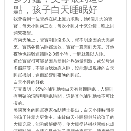
點，孩子白天睡眠好
我曾看到一位寶媽在網上無力求助，她6個月大的寶
寶，每天小睡兩三次，每次小睡才十來分鐘，晚上則
頻繁夜醒。
有兩天晚上，寶寶剛睡沒多久，就不明原因的大哭起
來。寶媽各種哄睡都無效，寶寶一直哭到天亮。其他
夜晚也很難連續睡2-3個小時，一醒就難以入睡。
這位寶寶很可能是因為受到外界過量刺激，或父母過
多照顧等，不能自我撫慰入睡，沒能形成規律的白天
睡眠機制，進而影響到夜晚的睡眠。
白天小睡的好處
研究表明，85%的哺乳動物白天有短期睡眠，人類則
有明確的清醒與睡眠時間，這是其他哺乳動物不可比
擬的。
美國著名的睡眠專家布朗博士提出，白天小睡時間長
的孩子注意力更集中。由於白天小睡類似於給孩子的
大腦充電，能夠緩解疲勞，使大腦從待機狀態轉化成