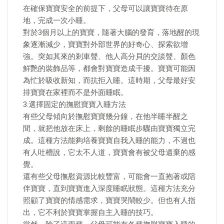
在確保寶寶安全的前提下，父母可以讓寶寶待在原
地，完成一次小睡。
對於3個月以上的寶寶，隨著大腦的發育，落地醒的現
象逐漸減少，寶寶對外部世界的好奇心、探索欲增
強。突如其來的剎車聲、他人高分貝的交談聲、顏色
鮮艷的裝飾品等，都會對寶寶造成干擾。寶寶可能因
為忙於吸收新知，而抗拒入睡。這時期，父母最好安
排寶寶在家裡而不是外面睡眠。
3.選擇固定的撫慰寶寶入睡方法
有些父母傾向於撫慰寶寶幾分鐘，在他半睡半醒之
間，就把他放在床上，剩餘的睡眠步驟由寶寶獨立完
成。這種方法能夠培養寶寶自我入睡的能力，不過也
有人吐槽說，它太不人道，寶寶會有被父母遺棄的感
覺。
還有些父母撫慰資源比較豐富，可能會一直抱著或陪
伴寶寶，直到寶寶進入深度睡眠狀態。這種方法充分
照顧了寶寶的情感需求，寶寶哭鬧較少。但也有人指
出，它不利於寶寶掌握自主入睡的技巧。