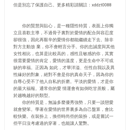
但是別忘了保護自己。更多精彩請關註：xddzt0088
你的賢慧與貼心，是一種隱性特質，表面上你獨
立且喜歡主導，不過骨子裏對於愛情的配合與容忍度
卻很強，因此再艱辛的愛情你都能繼續走下去。除非
對方主動放 棄，你不會輕言分手。你的忠誠度與其他
女性相比，也算是比較高的，感性且敏感的你，其實
很需要愛情的肯定，愛情的溫度，更是生命中不可或
缺的幸福。正因為 如此，才華洋溢、任性自我以及異
性緣好的對象，絕對不會是你的真命天子，因為你的
自尊心受不了他人自私的折磨。平淡的愛情，才是你
的最大福報。通常你的愛 情運會有如倒吃甘蔗般，屬
於越晚越好的類型。
你的特質是，無論多麼優秀強勢，只要一談戀愛
就會變笨。學著在愛情的世界裏多為自己盤算，會比
較快樂。在裝扮上，換些時尚些的裝扮，或是嘗試一
些平日沒考慮過的穿著，也能讓人驚艷。