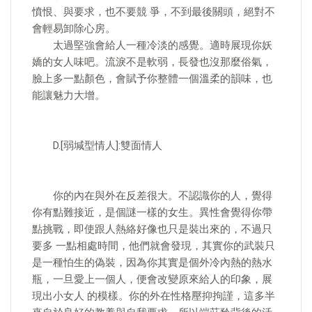
憤恨、與要求，也不要競 爭，不到最後關頭，絕對不
會輕易卸除心房。
太過堅強會給人一種冷淡的感覺。適時展現你妖
嬌的女人味吧。流淚不是軟弱，長發也沒那麼俗氣，
臉上多一點顏色，會賦予你整體一個溫柔的韻味，也
能讓魅力大增。
D.[弱堿型情人]:雙面情人
你的內在與外在反差很大。不認識你的人，覺得
你有點難接近，是個謎一樣的女生。異性會覺得你帶
點挑戰，即使跟人熱絡好像也只是裝出來的，不過只
要多 一點相處時間，他們就會發現，其實你的武裝只
是一種怕生的偽裝，因為你其實是個外冷內熱的熱水
瓶，一旦愛上一個人，便會改變原來給人的印象，展
現出小女人 的模樣。你的外在性格壓抑拘謹，這多半