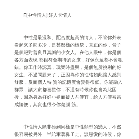
F.[中性情人]:好人卡情人
中性是最溫和、配合度超高的情人，不管你外表
看起來多辣多冷，是甚麼樣的樣貌，真正的你，骨子
是個絕對善良且真誠的小女人。在他人眼中，你是個
各方面表現 都很符合期待的女孩，好像永遠都不會犯
錯。你工作時認真，玩樂時盡興，是個無所挑剔的好
女生。不過問題來了，正因為你的性格如此讓人感到
舒服，反而個人特 質的記憶度會變得很低。你能融入
群眾，讓大家都喜歡你，不過有時候你也會為此困
擾，因為身為好好小姐而被人占便宜，給人方便被當
成隨便，其實也很令你傷腦 筋。
中性情人除非碰到同樣是中性類型的戀人，不然
很容易被另外一半給牽著鼻子走。談戀愛的時候，你