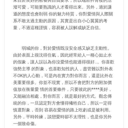
來自於良好的教養與自我要求，所以端莊矜背後的活
潑可愛，可能要熟識的人才看得出來。另外，過於謙
遜的態度也會削弱 你的魅力特質，你對愛情與人際關
系不敢太過主動的原因，其實是出自小心翼翼的考
量，不過這種謹慎，容易被人誤解成缺乏自信。
弱堿的你，對於愛情既沒安全感又缺乏主動性。
由於表面上很沈得住氣，因此經常給人一種心如止水
的假象，讓人誤以為你沒愛情也能過得很好…。你喜歡
強勢主導 的對象，也喜歡知性的人，盡管難以對外表
不OK的人心動，可是內在實力對你而言，還是比外在
美重要很多。你並不現實，所以不會把對方的附加價
值放在衡量愛 情的首要條件，只要彼此的****美好，
又能融洽相處，對你而言，就是最好的方式。觀念傳
統的你，一旦認定對方會懂得犧牲自己，所以一定得
慎選對象，否則 容易在愛情的路上吃虧或是被利用。
另外，平時幹練，談戀愛時卻不太理性，也是你另外
一個致命傷。