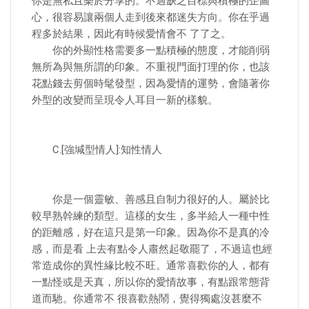
你是無私且樂於分享的。不過缺乏目標與積極的企圖
心，很容易讓兩個人走到後來都迷失方向。你在乎過
程多於結果，因此有時候愛情會不 了了之。
你的外顯性格需要多一點積極的態度，才能削弱
無所為與無所謂的印象。不重視門面打理的你，也該
花點錢去剪個時髦發型，因為愛情的運勢，會隨著你
外型的改變而呈現令人耳目一新的樣貌。
C.[強堿型情人]:知性情人
你是一個靈敏、善感且自制力很好的人。屬於比
較早熟幹練的類型。這樣的女生，多半給人一種中性
的距離感，好在這只是第一印象。因為你不是真的冷
感，而是看 上去有點令人肅然起敬罷了，不過這也經
常造成你的異性緣比較不旺。通常喜歡你的人，都有
一點怪或是天真，所以你的愛情故事，有點跟常態背
道而馳。你通常不 很喜歡熱鬧，覺得獨處沒甚麼不