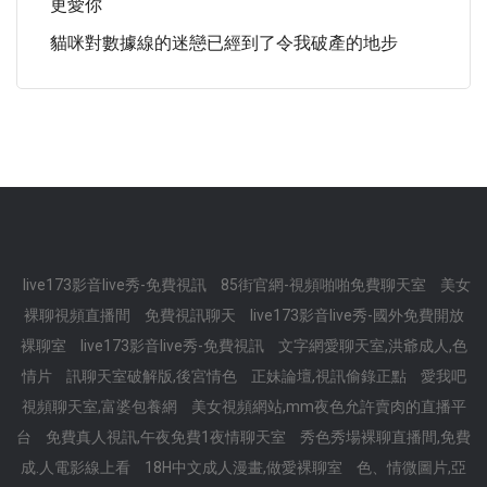
更愛你
貓咪對數據線的迷戀已經到了令我破產的地步
live173影音live秀-免費視訊
85街官網-視頻啪啪免費聊天室
美女
裸聊視頻直播間
免費視訊聊天
live173影音live秀-國外免費開放
裸聊室
live173影音live秀-免費視訊
文字網愛聊天室,洪爺成人,色
情片
訊聊天室破解版,後宮情色
正妹論壇,視訊偷錄正點
愛我吧
視頻聊天室,富婆包養網
美女視頻網站,mm夜色允許賣肉的直播平
台
免費真人視訊,午夜免費1夜情聊天室
秀色秀場裸聊直播間,免費
成.人電影線上看
18H中文成人漫畫,做愛裸聊室
色、情微圖片,亞