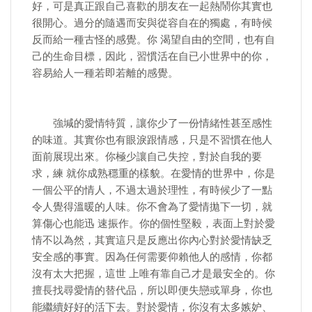
好，可是真正跟自己喜歡的朋友在一起熱鬧你其實也
很開心。過分的隨遇而安與從容自在的獨處，有時候
反而給一種古怪的感覺。你 渴望自由的空間，也有自
己的生命目標，因此，習慣活在自已小世界中的你，
容易給人一種若即若離的感覺。
強堿的愛情特質，讓你少了一份情緒性甚至感性
的味道。其實你也有眼淚跟情感，只是不習慣在他人
面前展現出來。你極少讓自己失控，對於自我的要
求，練 就你成熟穩重的樣貌。在愛情的世界中，你是
一個公平的情人，不過太過於理性，有時候少了一點
令人覺得溫暖的人味。你不會為了愛情拋下一切，就
算傷心也能迅 速振作。你的個性堅毅，表面上對於愛
情不以為然，其實這只是反應出你內心對於愛情缺乏
安全感的事實。因為任何需要仰賴他人的感情，你都
沒有太大把握，這世 上唯有靠自己才是最安全的。你
擅長找尋愛情的替代品，所以即便失戀或單身，你也
能繼續好好的活下去。對於愛情，你沒有太多嫉妒、