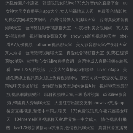
洲亂倫圖片小說區
韓國視訊女郎,live173允許賣肉的直播平台
uu
女神大尺度直播平台app大全 ,女人的裸體真人秀
免費看色情影片,
免費寂寞同城交友網站
台灣俏麗佳人直播聊天室
台灣真愛旅舍視
頻聊天室
台灣辣妹影音視訊聊天室
午夜福利美女視頻網
真人美
女視訊直播
視頻啪啪免費聊天室
showlive影音視訊聊天室
放心
看AV女優視頻
uthome視訊聊天室
美女影音聊天室,午夜聊天室
免費在線裸
真人秀場
台灣戀戀視頻聊天室
真愛旅舍視頻聊天室
聊qq號碼
台灣甜心女孩live直播官網
台灣性成人直播視頻在線觀
看
live 173免費視訊
尺度大的直播app有哪些
Live173app
美
國免費線上視訊美女,線上免費視頻網站
寂寞同城一夜交友站,寂寞
同城聊天室破解版
女性開放聊天室,淘淘免費A片
視頻聊天室最開
放,視訊網愛俱樂部
聊聊視頻聊天室,三級毛片視頻
s383live影音
秀 ,韓國真人秀場聊天室
大慶紅杏出牆交友網,showlive黃播app
後宮直播視訊 ,摯愛中年同志聊天
173免費視訊秀,午夜花都美女聊
天
104meme影音視訊聊天室,世界第一中文成人
情色視訊,打飛
機
live173最新黃播app求推薦 ,色情視訊聊天室
真愛旅舍直播視