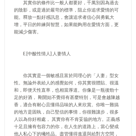
其實你的條件比一般人都要好，千萬別因為過去
的陰影，或是過於嚴苛的標準，阻止你追求愛情的可
能。釋放一點好感訊息，會讓追求者信心與勇氣大
增，平日的幹練與智慧，如果能夠用在愛情方面，更
能減少傷害。
E.[中酸性情人]:人妻情人
你其實是一個敏感且富於同理心的「人妻」型女
性。無論外表給人的感覺如何，你其實很體貼、很溫
和，即便天性直率，也相當厚道。你像是一瓶後勁十
足的好酒， 剛開始不覺得有甚麼特別，可是會越陳越
香，適合有耐心且懂得品味的人來欣賞。你唯一難搞
的地方是固執，自己堅信的事情，你很難讓步，很多
人以為你好相處， 其實你有不肯妥協的地方。正義感
十足且擁有包容力的你，在人生的道路上，當心變成
他人私心下的犧牲品。盡管懂得進退與給對方空間，