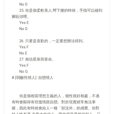
No D
25. 你是個柔軟美人,彎下腰的時候，手指可以碰到
腳趾頭哩。
Yes E
No D
26. 只要是喜歡的，一定要想辦法得到。
Yes F
No E
27. 相信星座與算命。
Yes F
No G
A [弱酸性情人] :自戀情人
你是個相當理想主義的人，個性很好相處，不過
有時會顯得有些濫情跟自戀。對於現實經常無法掌
握，因此有時候會給人一種「狀況外」的感覺。你對