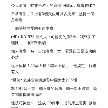
今天還做「吃雞手游」的這個小團隊，底氣在哪？
日常養生，手上有3個穴位可以多按摩，堅持一個
月看看
十個關於性愛的有趣事實
(HD) JUY-925 被丈夫上司侵犯的第7天，我喪失了
理性…。 神宮寺奈緒[
知人者贏一時，自知者贏一世，看透自己是成功的
必然
從不尻槍！40歲大叔「嚇尿不信」 他淡定：枕邊
有人
*爆笑* 老外含淚訴說娶中國太太的下場
2019抖音五首百聽不厭的歌曲，聽一次不過癮，每
首都值得單曲循環
性技巧神差？ 達成「8件事」成為床上暖男...讓她