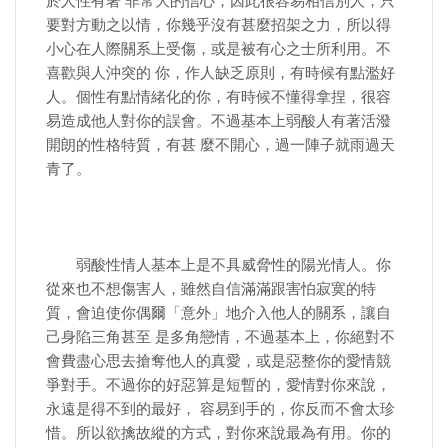
於人性有著 非常大的信心，因此很容易相信別人，只
要對方動之以情，你幾乎沒有甚麼招架之力，所以得
小心在人際關系上受傷，或是被有心之士所利用。不
喜歡與人沖突的 你，作人缺乏原則，有時候有點濫好
人。個性有點情緒化的你，有時候不懂得拿捏，很容
易造成他人對你的誤會。不過基本上弱酸人有著活潑
開朗的性格特質，有甚 麼不開心，過一陣子就雨過天
青了。
弱酸性情人基本上是不具威脅性的陽光情人。你
從來也不想傷害人，雖然自信滿滿跟害怕寂寞的特
質，會迫使你偶爾「意外」地介入他人的關系，讓自
己身陷三角甚至 是多角戀情，不過基本上，你絕對不
會費盡心思去搶奪他人的真愛，或是惡整你的愛情競
爭對手。不過你的好惡算是短暫的，愛情對你來說，
永遠是得不到的最好， 容易到手的，你反而不會太珍
惜。所以欲擒故縱的方式，對你來說最為有用。你的