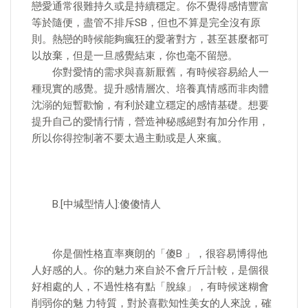
戀愛通常很難持久或是持續穩定。你不覺得感情豐富
等於隨便，盡管不排斥SB，但也不算是完全沒有原
則。熱戀的時候能夠瘋狂的愛著對方，甚至甚麼都可
以放棄，但是一旦感覺結束，你也毫不留戀。
你對愛情的需求與喜新厭舊，有時候容易給人一
種現實的感覺。提升感情層次、培養真情感而非肉體
沈溺的短暫歡愉，有利於建立穩定的感情基礎。想要
提升自己的愛情行情，營造神秘感絕對有加分作用，
所以你得控制著不要太過主動或是人來瘋。
B.[中堿型情人]:傻傻情人
你是個性格直率爽朗的「傻B 」，很容易博得他
人好感的人。你的魅力來自於不會斤斤計較，是個很
好相處的人，不過性格有點「脫線」，有時候迷糊會
削弱你的魅 力特質，對於喜歡知性美女的人來說，確