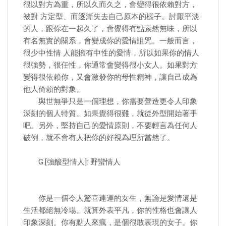
很以對方為重，所以久而久之，會變得很依賴對方，
被對 方定型、而逐漸失去自己原本的樣子。討厭平淡
的人，跟你在一起久了，會覺得有點索然無味，所以
有名無實的關系，會變成你的愛情詛咒。一般而言，
很少中性情 人能擁有中性的愛情，所以如果你的情人
很強勢，很任性，你通常會變得很小女人。如果對方
變得很依賴你，又會激發你的母性精神，讓自己成為
他人倚賴的對象。
與世無爭只是一個理想，你需要營造更令人印象
深刻的個人特質。如果覺得很難，就從外型開始著手
吧。另外，堅持自己的愛情原則，不要輕言為任何人
破例，就不會有人把你的好視為理所當然了。
G.[強酸型情人]: 野蠻情人
你是一個令人驚喜連連的女生，無論是愛情還是
生活都絕無冷場。就算外表平凡，你的性格也會讓人
印象深刻。你有點人來瘋，是個很敢表現的女子。你