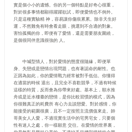
實是個小小的遺憾。你的另一個特點是好奇心很重，
對於很多事情都顯得躍躍欲試，即便愛情也不例外。
只是這種實驗精 神，容易讓你傷痕累累。除非天生好
運，不然難免有時會看走眼，挑選到不合適的對象。
害怕孤獨的你，即便有了愛情，還是需要朋友圍繞，
是個很同伴意識很強的 人。
中堿型情人，對於愛情的態度很隨緣，即便單
身、失戀或是戀情出現問題，也有著認命的耐性。也
正因為如此，你的愛情戰力經常被對手低估。你懂得
在適當的時候 退出，且完全不喜歡競爭，不過有時候
這樣的特質，反而會為你帶來好處。基本上，順水推
舟或是近水樓臺的戀情，是你比較習慣的模式，因為
你很難真正的耗費所 有心力去談戀愛。對於感情，你
能接受的範圍很廣，且不一定按照主流價值來走。帥
哥美女人人愛，不過現實生活中的宅男宅女，只要個
性有迷人之處，你一樣願意 交往。在愛情的世界裏，