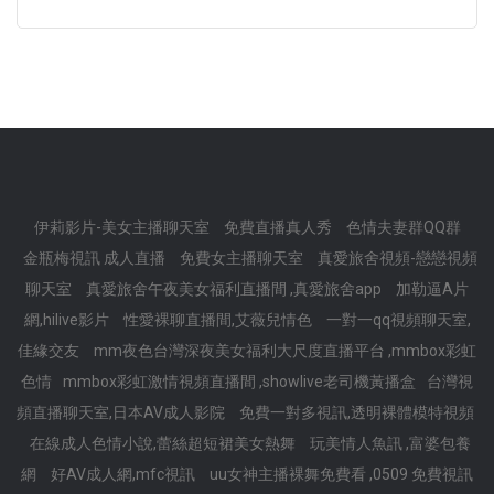
伊莉影片-美女主播聊天室
免費直播真人秀
色情夫妻群QQ群
金瓶梅視訊 成人直播
免費女主播聊天室
真愛旅舍視頻-戀戀視頻
聊天室
真愛旅舍午夜美女福利直播間 ,真愛旅舍app
加勒逼A片
網,hilive影片
性愛裸聊直播間,艾薇兒情色
一對一qq視頻聊天室,
佳緣交友
mm夜色台灣深夜美女福利大尺度直播平台 ,mmbox彩虹
色情
mmbox彩虹激情視頻直播間 ,showlive老司機黃播盒
台灣視
頻直播聊天室,日本AV成人影院
免費一對多視訊,透明裸體模特視頻
在線成人色情小說,蕾絲超短裙美女熱舞
玩美情人魚訊 ,富婆包養
網
好AV成人網,mfc視訊
uu女神主播裸舞免費看 ,0509 免費視訊