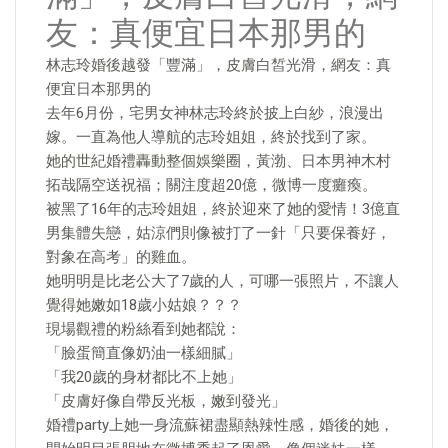
友：真便宜日本那男的
林志玲婚後越發「豐滿」，皮膚白皙光滑，網友：真
便宜日本那男的
去年6月份，宅男女神林志玲終於披上白紗，浪漫出
嫁。一直為他人導航的志玲姐姐，終於找到了家。
她的世紀婚禮轟動整個娛樂圈，黃渤、日本男神木村
拓哉隔空送祝福；關注度超20億，微博一度癱瘓。
被黑了16年的志玲姐姐，終於迎來了她的愛情！3億直
男集體失戀，姑涼們則像被打了一針「只要保養好，
對象在高考」的雞血。
她明明是比老公大了7歲的人，可哪一張照片，不讓人
覺得她嫩如18歲小姑娘？？？
現場觀禮的粉絲看到她都說：
「臉蛋簡直像奶油一樣細膩」
「我20歲的身材都比不上她」
「皮膚好像自帶反光板，嫩到發光」
婚禮party上她一身流蘇裙盡顯熱辣性感，婚後的她，