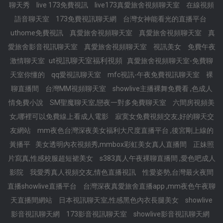
聊天秀
live 173免費視訊
live173真愛旅舍視頻聊天室
在線視頻
語音聊天室
173免費視訊聊天網
台灣女神能看光的直播平台
uthome免費視訊
真愛旅舍視頻聊天室
真愛旅舍視頻聊天室
真
愛旅舍影音視訊聊天室
真愛旅舍視頻聊天室
視訊美女
免費午夜
ut視訊聊天室福利視頻
激情聊天室
真愛旅舍視頻聊天室-免費聊
天室你懂的
qq愛視訊聊天室
mfc視訊-午夜免費視訊聊天室
裸
聊直播間
台灣MM視頻聊天室
showlive主播裸舞免費看 ,色成人
情免費小說
SM聖魔聊天室,戀夜一對多免費聊天室
六間房視頻美
女,哪裡可以免費線上看成人電影
寂寞女免費視頻交友,好的聊天交
友網站
mm夜色台灣深夜美女福利大尺度直播平台 ,後宮剛上線的
黃播平
美女透明內衣視頻秀,mmbox彩虹美女真人直播間
正妹照
片寫真,性感校服超短裙美女
s383真人午夜裸聊直播間 ,愛色吧成人
影院
我愛秀真人視頻交友,情色直播視訊
性愛姿勢,台灣最火夜間
直播showlive直播平台
台灣深夜真愛旅舍直播app ,mm夜色午夜聊
天直播間網站
日本視訊聊天室,性感黑色內衣長腿美女
showlive
影音視訊聊天網
173影音視訊聊天室
showlive影音視訊聊天網