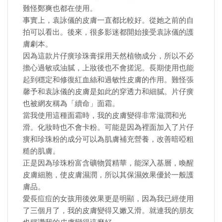
難怪鄭爽也都在使用。
事實上，袁詠儀的皮膚一直都比較好。從她之前的自
拍可以看出。後來，很多影迷都開始接受袁詠儀的護
膚劇本。
因為這款片仔癀珍珠膏採用天然植物成分，所以不必
擔心過敏或油膩，上妝後也不會搓泥。長期使用也能
起到穩定和修復紅血絲和過敏性皮膚的作用。難怪張
馨予和袁詠儀的皮膚是如此的穿透力和細膩。片仔癀
也被網友稱為「續命」面霜。
當我使用這種面霜時，我的皮膚變得非常滋潤和光
滑。化妝時也不會卡粉。可能是因為裡面加入了片仔
癀和珍珠粉的成分可以為肌膚補充營養，改善暗啞粗
糙的肌膚。
正是因為珍珠粉富含礦物質精華，能深入基層，喚醒
皮膚細胞，使皮膚濕潤，所以其保濕效果優於一般護
膚品。
愛長痘痘的女孩用後效果更是明顯，因為我已經使用
了三個月了，我的皮膚變得又嫩又滑。就連我的朋友