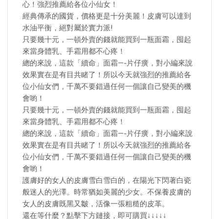
心！強烈推薦給各位小仙女！
經典傳承的國貨，價格更是十分美麗！皮膚可以達到
水油平衡，絕對屬於實力派!
只要幾十元，一頓外賣的錢就能買到一瓶面霜，囤起
來當身體乳、手霜用都不心疼！
總的來說，這款「續命」面霜—-片仔癀，對小編來說
效果實在是有目共睹了！所以今天就強烈的推薦給各
位小仙女們，千萬不要錯過任何一個讓自己變美的機
會喲！
只要幾十元，一頓外賣的錢就能買到一瓶面霜，囤起
來當身體乳、手霜用都不心疼！
總的來說，這款「續命」面霜—-片仔癀，對小編來說
效果實在是有目共睹了！所以今天就強烈的推薦給各
位小仙女們，千萬不要錯過任何一個讓自己變美的機
會喲！
護膚好的女人的皮膚雪白雪白的，在陽光下閃著白瓷
般迷人的光澤。時常猶如美麗的少女。不保養皮膚的
女人的皮膚既黑又皺，活像一張粗糙的皮革。
還在等什麼？點擊下方鏈接，即可購買↓↓↓↓↓