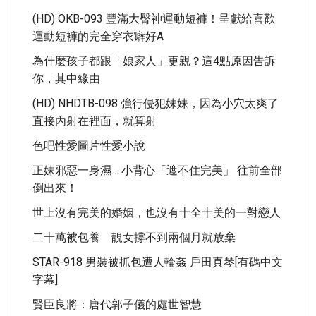
(HD) OKB-093 豐滿大臀神運動短褲！呈獻給喜歡
運動短褲的完全穿衣癖好A
為什麼孩子都跟「娘家人」更親？這4點原因告訴
你，其中緣由
(HD) NHDTB-098 強行侵犯妹妹，因為小穴太爽了
直接內射在裡面，就算射
色吧性愛圖片性愛小說
正妹邪惡一身濕… 小背心「遮不住完美」 往前全部
倒出來！
世上沒有完美的婚姻，也沒有十全十美的一對戀人
二十萬被包養 靚女撐不到兩個月就放棄
STAR-918 男裝被抓包遭人輪姦 戶田真琴[有碼中文
字幕]
賢臣良將：唐代郭子儀的處世智慧