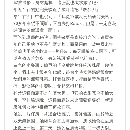
52歲高齡，身材超棒，這臉蛋也太水嫩了吧~
年近半百的她完美躲過了歲月這把「殺豬刀」
早年在節目中也說到：「我從18歲就開始研究美容，
30多年來從不間斷，不會去打Botox，但是，一定會花
時間在臉部護膚上面！」
而說到護膚的秘訣，周慧敏更是直接坦言說：這麼多
年自己用的也不是什麼大牌，而是用的一款中國老字
號藥店里的小軟膏——片仔癀，每天睡前塗抹兩下，可
以有效改善黃皮，有效祛斑,還能補水抗氧化
白色的小瓷瓶，簡單的「皇后牌片仔癀珍珠霜」幾個
字，看上去非常有年代感，很像小時候媽媽經常會給
我們用的那種乳霜。打開瓶蓋後，裡面是黃色膏體，
有一點淡淡的中藥味，聞起來很舒服。
雖然這種面霜不是什麼大牌，但它的效果完全不輸大
牌。李佳琦還說，這種面霜效果比蘭蔻還要好。就連
袁詠儀女神也推薦了這款面霜。
她說，片仔癀非常適合敏感肌，袁詠儀說。由於時差
或天氣原因，她經常會有皮膚過敏，所以她會在皮膚
上敷上一層，第二天，她的皮膚會和以前一樣光滑。