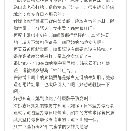
開始明目張胆地在微博秀起了恩愛，像個迷妹一樣，
為自家老公打榜，還戲稱為「姐夫」。很多網友紛紛
說道：真便宜日本那男的！
近期出席活動露玉背白皙美腿，玲瓏有致的身材，酥
胸半露，十分誘人，女生看了都會臉紅吧~
再配上緊緻小V臉，總感覺哪裡怪怪的，真.怪好看
的！讓人不敢相信這是一個已婚的45歲女人啊~
再看看近距離動圖，臉蛋既沒有僵硬也沒有垮掉，扛
得住高清鏡頭的吊打，是真少女無疑了~
跟比她小了10多歲的劉宇寧同框，絲毫看不出年齡
差，還被網友譽為「神仙組合」。
在微博上曬出的素顏照都是嫩白光滑的牛奶肌，雙頰
還有兩片紅暈，也太吸引人了吧（好想輕輕摸一下
啊）
好想知道，她到底吃了什麼牌子防腐劑！
深扒志玲姐姐的微博才知道，她除了日常堅持做有氧
運動，還會堅持每日吃葡萄、蘋果的方式來保養皮膚
其實堅持做皮膚保養這事的，還不止她一個。
與古巨基有著24年閨蜜情的女神周慧敏