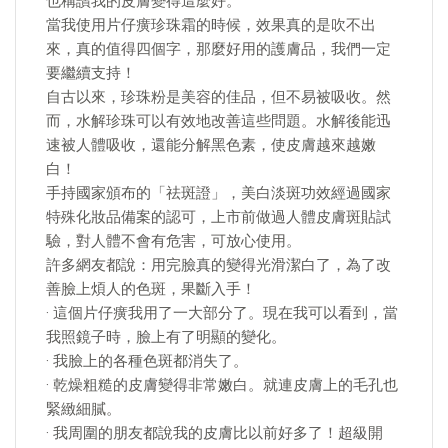
也稱讚我的皮膚變得這麼好。
當我使用片仔癀珍珠霜的時候，效果真的是吹不出
來，真的值得四個字，那麼好用的護膚品，我們一定
要繼續支持！
自古以來，珍珠粉是美容的佳品，但不易被吸收。然
而，水解珍珠可以有效地改善這些問題。水解後能迅
速被人體吸收，還能分解黑色素，使皮膚越來越嫩
白！
手持國家頒布的「祛斑證」，美白淡斑功效經過國家
特殊化妝品備案的認可，上市前做過人體皮膚斑貼試
驗，對人體不會有危害，可放心使用。
許多網友都說：用完臉真的變得光滑潔白了，為了改
善臉上煩人的色斑，果斷入手！
· 這個片仔癀我用了一大部分了。現在我可以看到，當
我照鏡子時，臉上有了明顯的變化。
· 我臉上的各種色斑都消失了。
· 乾燥粗糙的皮膚變得非常嫩白。就連皮膚上的毛孔也
緊緻細膩。
· 我周圍的朋友都說我的皮膚比以前好多了！超級開